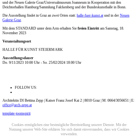
und der Neuen Galerie Graz/​Universalmuseum Joanneum in Kooperation mit den
Deichtorhallen Hamburg/​Sammlung Falckenberg und der Bundeskunsthalle in Bonn.
Die Ausstellung findet in Graz an zwei Orten statt:
halle-fuer-kunst.at
und in der
Neuen
Galerie Graz
.
Mit dem STANDARD unter dem Arm erhalten Sie
freien Eintritt
am Samstag, 18.
November 2023
Veranstaltungsort
HALLE FÜR KUNST STEIERMARK
Ausstellungsdauer
Do. 9/11/2023 10:00 Uhr - So. 25/02/2024 18:00 Uhr
FOLLOW US:
Architektin DI Bettina Zepp | Kaiser Franz Josef Kai 2 | 8010 Graz | M: 0664/3056651 | E:
office@arch-zepp.at
template-joomspirit
Cookies ermöglichen eine bestmögliche Bereitstellung unserer Dienste. Mit der
Nutzung unserer Web-Site erklären Sie sich damit einverstanden, dass wir Cookies
verwenden.