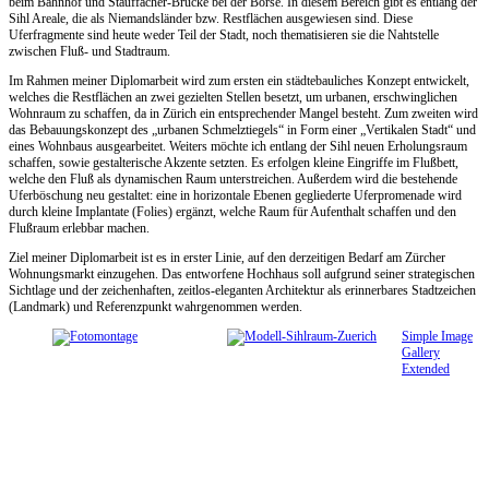
beim Bahnhof und Stauffacher-Brücke bei der Börse. In diesem Bereich gibt es entlang der
Sihl Areale, die als Niemandsländer bzw. Restflächen ausgewiesen sind. Diese
Uferfragmente sind heute weder Teil der Stadt, noch thematisieren sie die Nahtstelle
zwischen Fluß- und Stadtraum.
Im Rahmen meiner Diplomarbeit wird zum ersten ein städtebauliches Konzept entwickelt,
welches die Restflächen an zwei gezielten Stellen besetzt, um urbanen, erschwinglichen
Wohnraum zu schaffen, da in Zürich ein entsprechender Mangel besteht. Zum zweiten wird
das Bebauungskonzept des „urbanen Schmelztiegels“ in Form einer „Vertikalen Stadt“ und
eines Wohnbaus ausgearbeitet. Weiters möchte ich entlang der Sihl neuen Erholungsraum
schaffen, sowie gestalterische Akzente setzten. Es erfolgen kleine Eingriffe im Flußbett,
welche den Fluß als dynamischen Raum unterstreichen. Außerdem wird die bestehende
Uferböschung neu gestaltet: eine in horizontale Ebenen gegliederte Uferpromenade wird
durch kleine Implantate (Folies) ergänzt, welche Raum für Aufenthalt schaffen und den
Flußraum erlebbar machen.
Ziel meiner Diplomarbeit ist es in erster Linie, auf den derzeitigen Bedarf am Zürcher
Wohnungsmarkt einzugehen. Das entworfene Hochhaus soll aufgrund seiner strategischen
Sichtlage und der zeichenhaften, zeitlos-eleganten Architektur als erinnerbares Stadtzeichen
(Landmark) und Referenzpunkt wahrgenommen werden.
Simple Image
Gallery
Extended