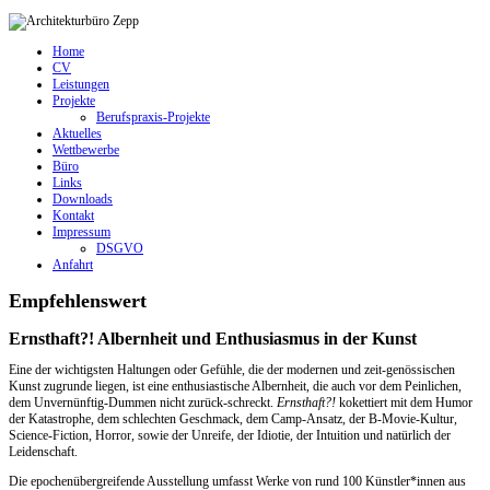
Home
CV
Leistungen
Projekte
Berufspraxis-Projekte
Aktuelles
Wettbewerbe
Büro
Links
Downloads
Kontakt
Impressum
DSGVO
Anfahrt
Empfehlenswert
Ernsthaft?! Albernheit und Enthusiasmus in der Kunst
Eine der wichtigsten Haltungen oder Gefühle, die der modernen und zeit-genössischen
Kunst zugrunde liegen, ist eine enthusiastische Albernheit, die auch vor dem Peinlichen,
dem Unvernünftig-Dummen nicht zurück-schreckt.
Ernsthaft?!
kokettiert mit dem Humor
der Katastrophe, dem schlechten Geschmack, dem Camp-Ansatz, der B-Movie-Kultur,
Science-Fiction, Horror, sowie der Unreife, der Idiotie, der Intuition und natürlich der
Leidenschaft.
Die epochenübergreifende Ausstellung umfasst Werke von rund 100 Künstler*innen aus