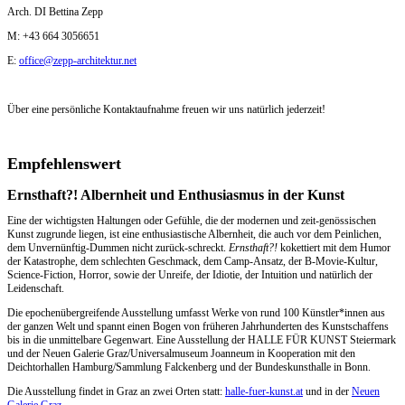
Arch. DI Bettina Zepp
M: +43 664 3056651
E:
office@zepp-architektur.net
Über eine persönliche Kontaktaufnahme freuen wir uns natürlich jederzeit!
Empfehlenswert
Ernsthaft?! Albernheit und Enthusiasmus in der Kunst
Eine der wichtigsten Haltungen oder Gefühle, die der modernen und zeit-genössischen
Kunst zugrunde liegen, ist eine enthusiastische Albernheit, die auch vor dem Peinlichen,
dem Unvernünftig-Dummen nicht zurück-schreckt.
Ernsthaft?!
kokettiert mit dem Humor
der Katastrophe, dem schlechten Geschmack, dem Camp-Ansatz, der B-Movie-Kultur,
Science-Fiction, Horror, sowie der Unreife, der Idiotie, der Intuition und natürlich der
Leidenschaft.
Die epochenübergreifende Ausstellung umfasst Werke von rund 100 Künstler*innen aus
der ganzen Welt und spannt einen Bogen von früheren Jahrhunderten des Kunstschaffens
bis in die unmittelbare Gegenwart. Eine Ausstellung der HALLE FÜR KUNST Steiermark
und der Neuen Galerie Graz/​Universalmuseum Joanneum in Kooperation mit den
Deichtorhallen Hamburg/​Sammlung Falckenberg und der Bundeskunsthalle in Bonn.
Die Ausstellung findet in Graz an zwei Orten statt:
halle-fuer-kunst.at
und in der
Neuen
Galerie Graz
.