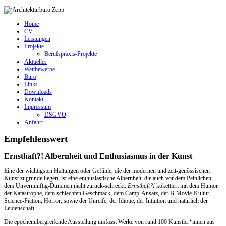
Home
CV
Leistungen
Projekte
Berufspraxis-Projekte
Aktuelles
Wettbewerbe
Büro
Links
Downloads
Kontakt
Impressum
DSGVO
Anfahrt
Empfehlenswert
Ernsthaft?! Albernheit und Enthusiasmus in der Kunst
Eine der wichtigsten Haltungen oder Gefühle, die der modernen und zeit-genössischen
Kunst zugrunde liegen, ist eine enthusiastische Albernheit, die auch vor dem Peinlichen,
dem Unvernünftig-Dummen nicht zurück-schreckt.
Ernsthaft?!
kokettiert mit dem Humor
der Katastrophe, dem schlechten Geschmack, dem Camp-Ansatz, der B-Movie-Kultur,
Science-Fiction, Horror, sowie der Unreife, der Idiotie, der Intuition und natürlich der
Leidenschaft.
Die epochenübergreifende Ausstellung umfasst Werke von rund 100 Künstler*innen aus